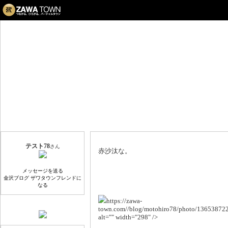
テスト78のブログ
レコーディング
プロフィール
テスト78
さん
赤沙汰な。
メッセージを送る
金沢ブログ ザワタウンフレンドに
なる
https://zawa-
QRコード
town.com//blog/motohiro78/photo/13653872
alt="" width="298" />