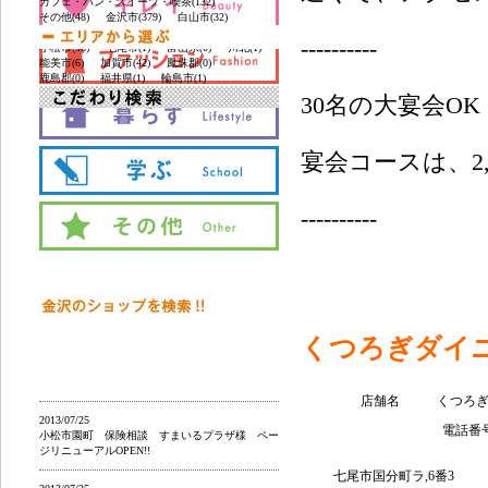
カフェ・パン・スイーツ・喫茶(132)
その他(48)
金沢市(379)
白山市(32)
野々市(44)
河北郡(14)
かほく市(4)
----------
小松市(86)
七尾市(1)
富山県(0)
川北(1)
能美市(6)
加賀市(42)
鳳珠郡(0)
鹿島郡(0)
福井県(1)
輪島市(1)
30名の大宴会OK
宴会コースは、2,0
----------
くつろぎダイニ
店舗名
くつろぎ
2013/07/25
電話番
小松市園町 保険相談 すまいるプラザ様 ペー
ジリニューアルOPEN!!
七尾市国分町ラ,6番3