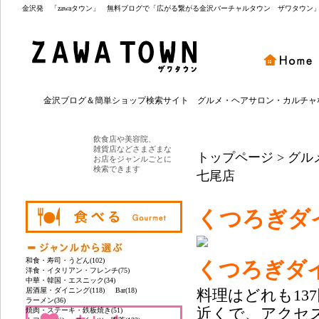
金沢発 「zawaタウン」 無料ブログで「広がる繋がる金沢バーチャルタウン ザワタウン
金沢ブログ＆簡単ショップ検索サイト グルメ・ヘアサロン・カルチャ
飲食店や美容院、
雑貨店などさまざまな
トップページ
> グル
お店をジャンルごとに
検索できます
七尾店
くつろぎダ
和食・寿司・うどん(102)
くつろぎダイ
洋食・イタリアン・フレンチ(75)
中華・韓国・エスニック(34)
居酒屋・ダイニング(118)
Bar(18)
料理はどれも137
ラーメン(36)
近くで、アクセ
焼肉・ステーキ・鉄板焼き(51)