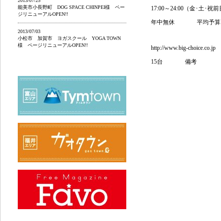
2013/07/25
能美市小長野町 DOG SPACE CHINPEI様 ペー
17:00～24:00（金･土･祝
ジリニューアルOPEN!!
年中無休
平均予算
2013/07/03
小松市 加賀市 ヨガスクール YOGA TOWN
様 ページリニューアルOPEN!!
http://www.big-choice.co.jp
15台
備考