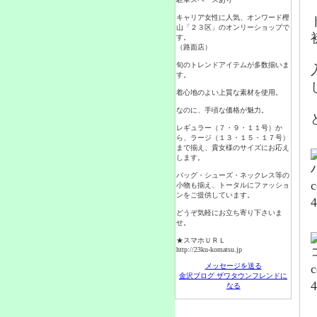
キャリア女性に人気、オンワード樫
山「２３区」のオンリーショップで
す。
（路面店）
旬のトレンドアイテムが多数揃いま
す。
着心地のよい上質な素材を使用。
なのに、手頃な価格が魅力。
レギュラー（７・９・１１号）か
ら、ラージ（１３・１５・１７号）
まで揃え、貴女様のサイズにお応え
します。
バッグ・シューズ・ネックレス等の
小物も揃え、トータルにファッショ
ンをご提供しています。
どうぞ気軽にお立ち寄り下さいま
せ。
★スマホＵＲＬ
http://23ku-komatsu.jp
メッセージを送る
金沢ブログ ザワタウンフレンドに
なる
QRコード