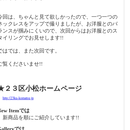
今回は、ちゃんと見て欲しかったので、一つ一つの
ネックレスをアップで撮りましたが、お洋服とのバ
ランスが掴みにくいので、次回からはお洋服とのス
タイリングでお見せします!!
ではでは、また次回です。
ご覧くださいませ!!
★２３区小松ホームページ
http://23ku-komatsu.jp
New Item
では
新商品を順にご紹介しています
!!
allery
では