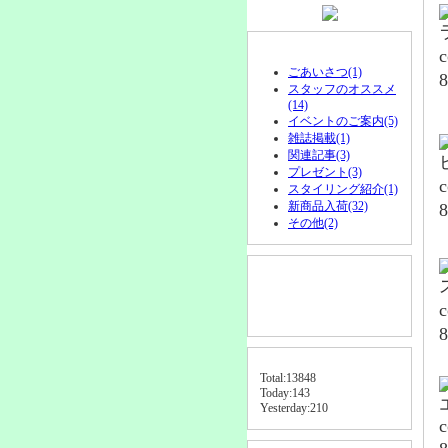
カテゴリ
ごあいさつ(1)
スタッフのオススメ
(14)
イベントのご案内(5)
雑誌掲載(1)
関連記事(3)
プレゼント(3)
スタイリング紹介(1)
新商品入荷(32)
その他(2)
検索窓
アクセスカウンタ
Total:13848
Today:143
Yesterday:210
c