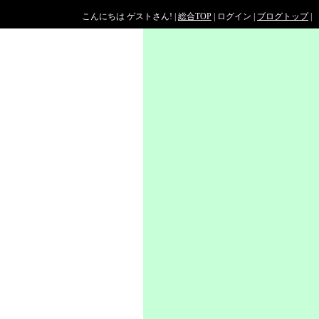
こんにちは ゲストさん! |
総合TOP
| ログイン |
ブログトップ
|