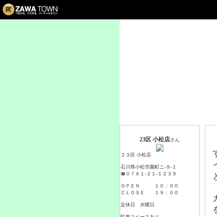
23区 小
ｺ
プロフィール
23区 小松店
さん
２３区 小松店
石川県小松市園町ニ-９-１
☎０７６１-２１-１２３９
ＯＰＥＮ １０：００
ＣＬＯＳＥ １９：００
定休日 水曜日
駐車スペースあり