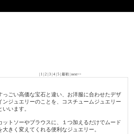
松店のブログ
| 1 | 2 | 3 | 4 | 5 | 最初 | next>>
ｽﾁｭｰﾑｼﾞｭｴﾘｰ①
すっごい高価な宝石と違い、お洋服に合わせたデザ
インジュエリーのことを、コスチュームジュエリー
といいます。
カットソーやブラウスに、１つ加えるだけでムード
を大きく変えてくれる便利なジュエリー。