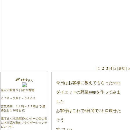
| 1 | 2 | 3 | 4 | 5 | 最初 |
野菜スープ
プロフィール
ｴﾃﾞｭｶｰﾚ
さん
今日はお客様に教えてもらったsoup
金沢市鞍月３丁目127番地
ダイエットの野菜soupを作ってみま
０７６－２８７－６４６３
した
営業時間 １１時～２２時まで(最
お客様はこれで6日間で2キロ痩せた
終受付１９時まで)
県庁近く地場産業センターの目の前
そう
にある隠れ家的リラクゼーションサ
ロンです。
すごいっ