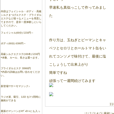
早速私も真似っこして作ってみまし
内容はフェイシャル・ボディ・高級
シルクまつげエクステ・ブライダル
た
エステなど様々なメニューを用意し
てますので、是非一度体験しにいら
してください。
フェイシャル(60分) 5250円～
作り方は、玉ねぎとピーマンとキャ
ボディ(60分) 6300円～
ベツとセロリとホールトマト缶をい
高級シルクエクステ(100本) 5250円
れてコンソメで味付けて、最後に塩
*本数、カール、長さは選べます。
こしょうして出来上がり
ブライダルエステ 39900円
*内容の詳細はお問い合わせくださ
簡単ですね
い。
頑張って一週間続けてみます
新登場!!!サーモマジック♪
ラジオ派、吸引、LED を3つ同時に
施術ができる
11
最新のマシーンがｴﾃﾞｭｶｰﾚにも入っ
| 1 | 2 | 3 | 4 | 5 | 最初 |