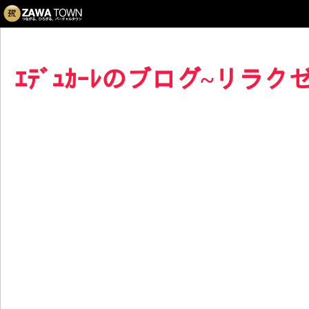
ｴﾃﾞｭｶｰﾚのブログ~リラク