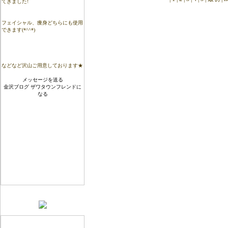
てきました!
フェイシャル、痩身どちらにも使用
できます(*^^*)
などなど沢山ご用意しております★
メッセージを送る
金沢ブログ ザワタウンフレンドに
なる
QRコード
カテゴリ