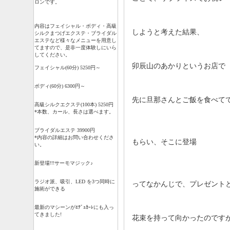
ロンです。
内容はフェイシャル・ボディ・高級
しようと考えた結果、
シルクまつげエクステ・ブライダル
エステなど様々なメニューを用意し
てますので、是非一度体験しにいら
してください。
卯辰山のあかりというお店で
フェイシャル(60分) 5250円～
ボディ(60分) 6300円～
先に旦那さんとご飯を食べて
高級シルクエクステ(100本) 5250円
*本数、カール、長さは選べます。
ブライダルエステ 39900円
*内容の詳細はお問い合わせくださ
もらい、そこに登場
い。
新登場!!!サーモマジック♪
ラジオ派、吸引、LED を3つ同時に
ってなかんじで、プレゼント
施術ができる
最新のマシーンがｴﾃﾞｭｶｰﾚにも入っ
てきました!
花束を持って向かったのです