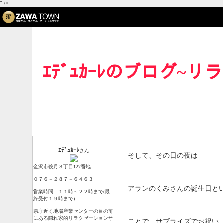
" />
ｴﾃﾞｭｶｰﾚのブログ~
誕生日
プロフィール
ｴﾃﾞｭｶｰﾚ
さん
そして、その日の夜は
金沢市鞍月３丁目127番地
０７６－２８７－６４６３
アランのくみさんの誕生日と
営業時間 １１時～２２時まで(最
終受付１９時まで)
県庁近く地場産業センターの目の前
にある隠れ家的リラクゼーションサ
ことで、サブライズでお祝い