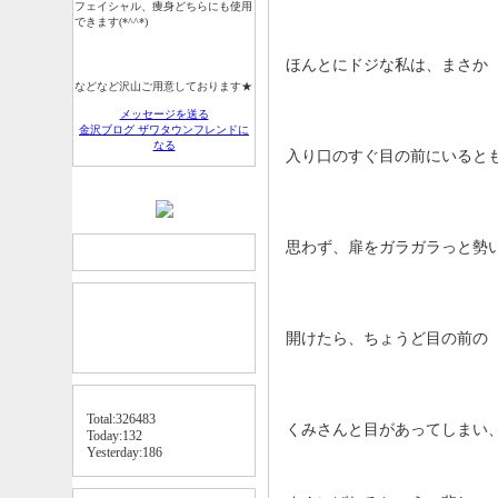
フェイシャル、痩身どちらにも使用
できます(*^^*)
ほんとにドジな私は、まさか
などなど沢山ご用意しております★
メッセージを送る
金沢ブログ ザワタウンフレンドに
なる
入り口のすぐ目の前にいると
QRコード
カテゴリ
思わず、扉をガラガラっと勢
検索窓
開けたら、ちょうど目の前の
アクセスカウンタ
Total:326483
くみさんと目があってしまい
Today:132
Yesterday:186