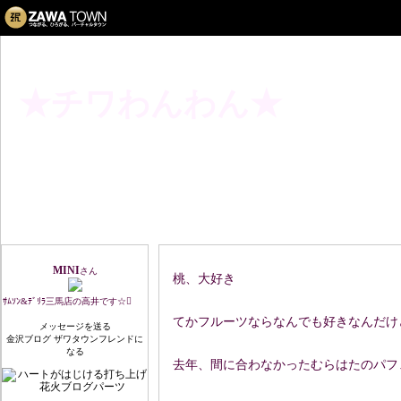
★チワわんわん★
パフェ
プロフィール
MINI
さん
桃、大好き
ｻﾑｿﾝ&ﾃﾞﾘﾗ三馬店の高井です☆
てかフルーツならなんでも好きなんだけ
メッセージを送る
金沢ブログ ザワタウンフレンドに
なる
去年、間に合わなかったむらはたのパフ