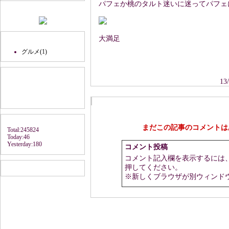
パフェか桃のタルト迷いに迷ってパフェ
QRコード
カテゴリ
大満足
グルメ(1)
検索窓
13
コメントエリア
アクセスカウンタ
まだこの記事のコメントは
Total:245824
Today:46
Yesterday:180
コメント投稿
コメント記入欄を表示するには
リンク
押してください。
※新しくブラウザが別ウィンド