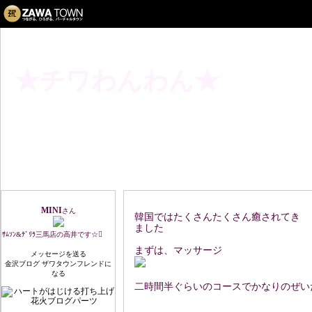
★チワわんわん★
エステ
プロフィール
MINI
さん
韓国ではたくさんたくさん癒されてき
ました
ｻﾑｿﾝ&ﾃﾞﾘﾗ三馬店の高井です☆
まずは、マッサージ
メッセージを送る
金沢ブログ ザワタウンフレンドに
なる
二時間半ぐらいのコースでかなりのぜい