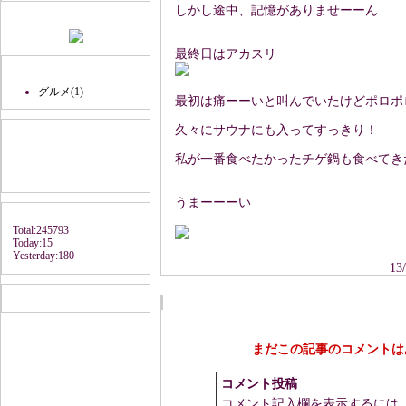
しかし途中、記憶がありませーーん
QRコード
最終日はアカスリ
カテゴリ
グルメ(1)
最初は痛ーーいと叫んでいたけどポロポ
検索窓
久々にサウナにも入ってすっきり！
私が一番食べたかったチゲ鍋も食べてき
うまーーーい
アクセスカウンタ
Total:245793
Today:15
Yesterday:180
13
リンク
コメントエリア
まだこの記事のコメントは
コメント投稿
コメント記入欄を表示するには